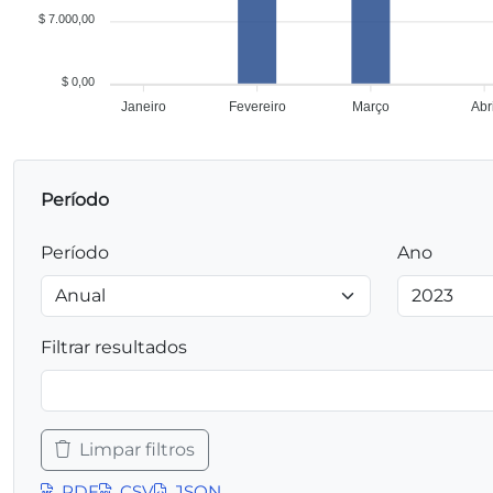
$ 7.000,00
$ 0,00
Janeiro
Fevereiro
Março
Abri
Período
Período
Ano
Filtrar resultados
Limpar filtros
PDF
CSV
JSON